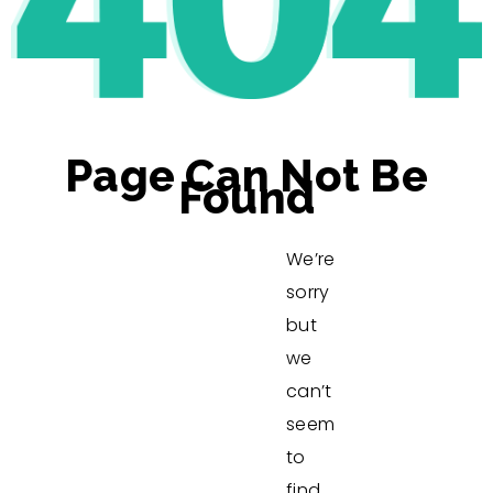
Page Can Not Be
Found
We’re
sorry
but
we
can’t
seem
to
find