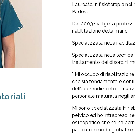
Laureata in fisioterapia nel 
Padova.
Dal 2003 svolge la professio
riabilitazione della mano.
Specializzata nella riabilit
Specializzata nella tecnica 
trattamento dei disordini mu
" Mi occupo di riabilitazio
che sia fondamentale cont
dell’apprendimento di nuov
toriali
personale maturata negli an
Mi sono specializzata in ri
pelvico ed ho intrapreso ne
osteopatico che mi ha perme
pazienti in modo globale e