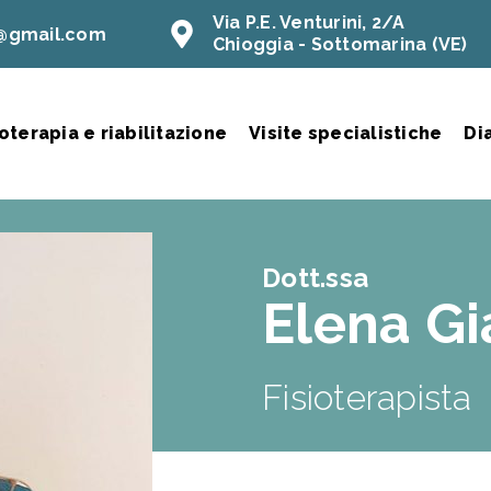
Via P.E. Venturini, 2/A
a@gmail.com
Chioggia - Sottomarina (VE)
ioterapia e riabilitazione
Visite specialistiche
Di
Dott.ssa
Elena Gi
Fisioterapista