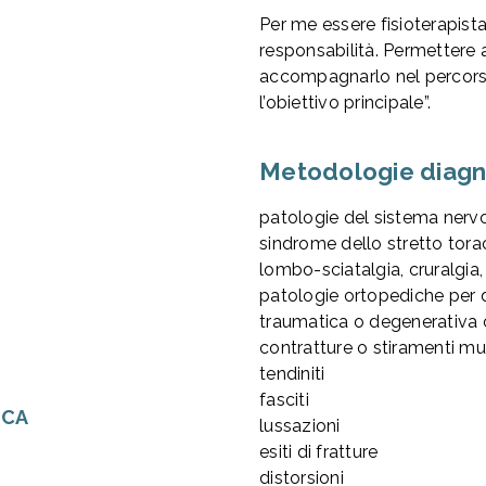
Per me essere fisioterapis
responsabilità. Permettere a
accompagnarlo nel percorso 
l’obiettivo principale”.
Metodologie diagno
patologie del sistema nervo
sindrome dello stretto tora
lombo-sciatalgia, cruralgia,
patologie ortopediche per d
traumatica o degenerativa
contratture o stiramenti mu
tendiniti
fasciti
ICA
lussazioni
esiti di fratture
distorsioni