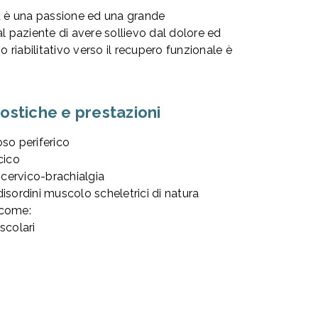
ta è una passione ed una grande
l paziente di avere sollievo dal dolore ed
riabilitativo verso il recupero funzionale è
stiche e prestazioni
so periferico
cico
 cervico-brachialgia
isordini muscolo scheletrici di natura
 come:
scolari